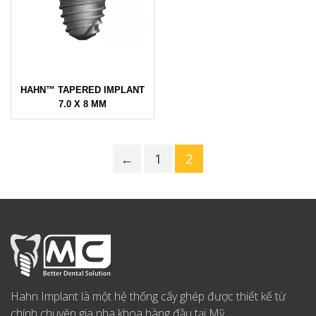
HAHN™ TAPERED IMPLANT
7.0 X 8 MM
←
1
2
Hahn Implant là một hệ thống cấy ghép được thiết kế từ
chính chuyên gia nha khoa hàng đầu tại Mỹ.