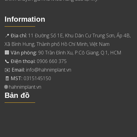
Information
📍
Địa chỉ:
11 Đường Số 1E, Khu Dân Cư Trung Sơn, Ấp 4B,
Xã Bình Hưng, Thành phố Hồ Chí Minh, Việt Nam
🏢
Văn phòng:
90 Trần Đình Xu, P.Cô Giang, Q.1, HCM
📞
Điện thoại:
0906 660 375
✉️
Email:
info@hahnimplant.vn
🧾
MST:
0315145150
🌐
hahnimplant.vn
Bản đồ