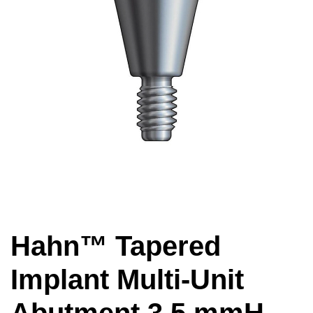
Hahn™ Tapered
Implant Multi-Unit
Abutment 3.5 mmH –