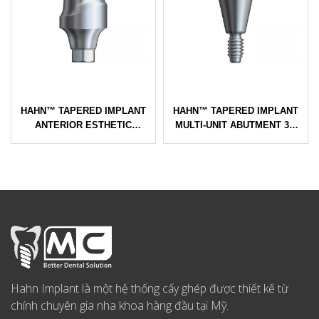
HAHN™ TAPERED IMPLANT
HAHN™ TAPERED IMPLANT
ANTERIOR ESTHETIC
MULTI-UNIT ABUTMENT 3.5
ABUTMENT Ø3.5-4.3
MMH – Ø3.5-4.3 IMPLANT
IMPLANT
Hahn Implant là một hệ thống cấy ghép được thiết kế từ
chính chuyên gia nha khoa hàng đầu tại Mỹ.