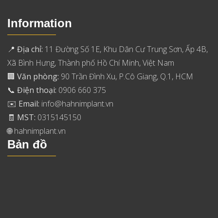
Information
📍
Địa chỉ:
11 Đường Số 1E, Khu Dân Cư Trung Sơn, Ấp 4B,
Xã Bình Hưng, Thành phố Hồ Chí Minh, Việt Nam
🏢
Văn phòng:
90 Trần Đình Xu, P.Cô Giang, Q.1, HCM
📞
Điện thoại:
0906 660 375
✉️
Email:
info@hahnimplant.vn
🧾
MST:
0315145150
🌐
hahnimplant.vn
Bản đồ